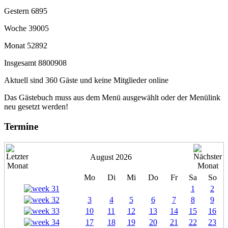
Gestern
6895
Woche
39005
Monat
52892
Insgesamt
8800908
Aktuell sind 360 Gäste und keine Mitglieder online
Das Gästebuch muss aus dem Menü ausgewählt oder der Menülink
neu gesetzt werden!
Termine
August 2026
Mo
Di
Mi
Do
Fr
Sa
So
1
2
3
4
5
6
7
8
9
10
11
12
13
14
15
16
17
18
19
20
21
22
23